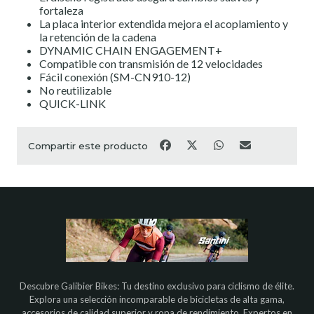
fortaleza
La placa interior extendida mejora el acoplamiento y
la retención de la cadena
DYNAMIC CHAIN ENGAGEMENT+
Compatible con transmisión de 12 velocidades
Fácil conexión (SM-CN910-12)
No reutilizable
QUICK-LINK
Compartir este producto
Descubre Galibier Bikes: Tu destino exclusivo para ciclismo de élite.
Explora una selección incomparable de bicicletas de alta gama,
accesorios de calidad superior y ropa de rendimiento. Expertos en