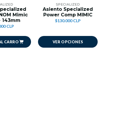
IALIZED
SPECIALIZED
pecialized
Asiento Specialized
NOM Mimic
Power Comp MIMIC
- 143mm
$130.000 CLP
000 CLP
AL CARRO
VER OPCIONES