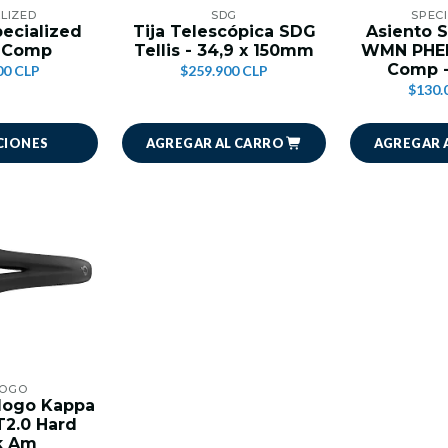
LIZED
SDG
SPEC
pecialized
Tija Telescópica SDG
Asiento S
 Comp
Tellis - 34,9 x 150mm
WMN PHE
Comp 
00 CLP
$259.900 CLP
$130.
AGREGAR AL CARRO
AGREGAR 
CIONES
LOGO
ologo Kappa
T2.0 Hard
k Am