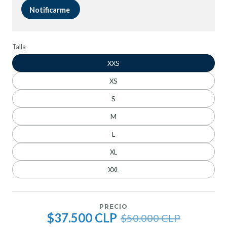
Notificarme
Talla
XXS
XS
S
M
L
XL
XXL
PRECIO
$37.500 CLP
$50.000 CLP