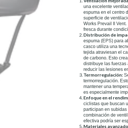
Ventilación mejorada
una excelente ventila
espuma en el centro d
superficie de ventila
Works Prevail II Vent
fresca durante condic
Distribución de impa
espuma (EPS) para abs
casco utiliza una tec
tejida atraviesan el c
de carbono. Esto crea
distribuye las fuerzas
reducir las lesiones e
Termorregulación:
Se
termorregulación. Est
mantener una temperat
es especialmente impo
Enfoque en el rendim
ciclistas que buscan 
participan en subidas
combinación de ventil
efectiva podría ser e
Materiales avanzado