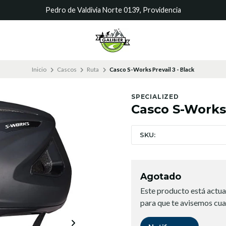
Pedro de Valdivia Norte 0139, Providencia
Inicio
Cascos
Ruta
Casco S-Works Prevail 3 - Black
SPECIALIZED
Casco S-Works 
SKU:
Agotado
Este producto está actua
para que te avisemos cua