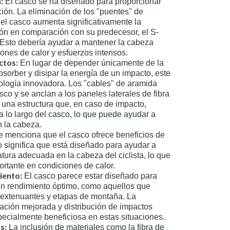
:
El casco se ha diseñado para proporcionar
ción. La eliminación de los "puentes" de
el casco aumenta significativamente la
ción en comparación con su predecesor, el S-
. Esto debería ayudar a mantener la cabeza
iones de calor y esfuerzos intensos.
ctos:
En lugar de depender únicamente de la
orber y disipar la energía de un impacto, este
nología innovadora. Los "cables" de aramida
asco y se anclan a los paneles laterales de fibra
 una estructura que, en caso de impacto,
 a lo largo del casco, lo que puede ayudar a
n la cabeza.
 menciona que el casco ofrece beneficios de
o significa que está diseñado para ayudar a
ura adecuada en la cabeza del ciclista, lo que
rtante en condiciones de calor.
iento:
El casco parece estar diseñado para
un rendimiento óptimo, como aquellos que
 extenuantes y etapas de montaña. La
ación mejorada y distribución de impactos
specialmente beneficiosa en estas situaciones.
s:
La inclusión de materiales como la fibra de