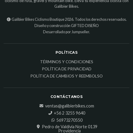
ciclismo de ruta, gravel y mountain bike. Eleva tu experiencia ciclista con
Galibier Bikes.
Galibier Bikes Ciclismo Boutique 2026. Todos los derechos reservados.
Diseño y construcción
GIFTED DISEÑO
Desarrollado por Jumpseller
.
POLÍTICAS
TÉRMINOS Y CONDICIONES
POLÍTICA DE PRIVACIDAD
POLÍTICA DE CAMBIOS Y REEMBOLSO
CONTÁCTANOS
ventas@galibierbikes.com
‎+56 2 3255 9640
56973270550
Pedro de Valdivia Norte 0139
Providencia