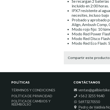
Se recargan 2 batería
incluido en 2:00 horas.
IPX7 resistente al agua
necesites, incluso bajo 
Probado y aprobado par
Align, Ambush Comp, Ch
Modo rojo fijo: 10 lúm
Modo Red Power Flash:
Modo Red Disco Flash:
Modo Red Eco Flash: 5
Compartir este producto
POLÍTICAS
CONTÁCTANOS
ventas@galibierbik
TÉRMINOS Y CONDICIONES
‎+56 2 3255 9640
POLÍTICA DE PRIVACIDAD
POLÍTICA DE CAMBIOS Y
56973270550
REEMBOLSO
Pedro de Valdivia N