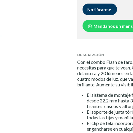
Notificarme
Mándanos un mens
DESCRIPCIÓN
Con el combo Flash de faro/
necesitas para que te vean.
delantera y 20 lúmenes en la
cuatro modos de luz, que va
brillante. Aumente su visibi
El sistema de montaje fl
desde 22,2 mm hasta 3
tirantes, cascos y alfor
El soporte de junta tóri
todas las tijas y manil
El clip de tela incorpo
engancharse en cualqui