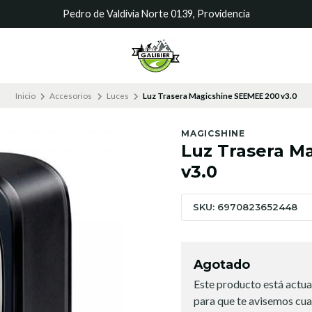
Pedro de Valdivia Norte 0139, Providencia
Inicio
Accesorios
Luces
Luz Trasera Magicshine SEEMEE 200 v3.0
MAGICSHINE
Luz Trasera M
v3.0
SKU: 6970823652448
Agotado
Este producto está actua
para que te avisemos cua