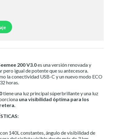
aje
Seemee 200 V3.0
es una versión renovada y
r pero igual de potente que su antecesora.
omo la conectividad USB-C y un nuevo modo ECO
32 horas.
0
tiene una luz principal súperbrillante y una luz
oporciona
una visibilidad óptima para los
retera.
STICAS:
 con 140L constantes, ángulo de visibilidad de
sera del ciclista visible desde más de 3 km.