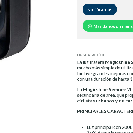
Notificarme
Mándanos un mens
DESCRIPCIÓN
La luz trasera
Magicshine 
mucho más simple de utiliza
Incluye grandes mejoras c
con una duración de hasta 1
La
Magicshine Seemee 20
secundaria de área, que pr
ciclistas urbanos y de car
PRINCIPALES CARACTERÍ
Luz principal con 200L
260º desde la parte tra