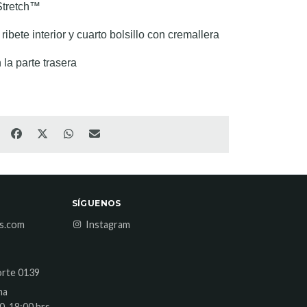
Stretch™
n ribete interior y cuarto bolsillo con cremallera
n la parte trasera
SÍGUENOS
es.com
Instagram
orte 0139
na
0-18:00 hrs