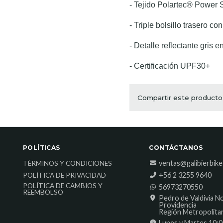
- Tejido Polartec® Power 
- Triple bolsillo trasero co
- Detalle reflectante gris e
- Certificación UPF30+
Compartir este producto
POLÍTICAS
CONTÁCTANOS
ventas@galibierbik
TÉRMINOS Y CONDICIONES
‎+56 2 3255 9640
POLÍTICA DE PRIVACIDAD
POLÍTICA DE CAMBIOS Y
56973270550
REEMBOLSO
Pedro de Valdivia N
Providencia
Región Metropolita
Lunes y Martes 10:0