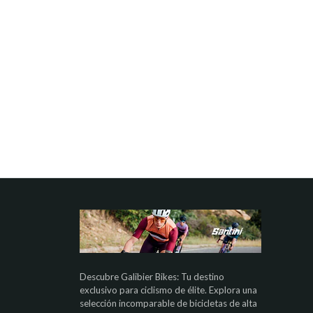
Descubre Galibier Bikes: Tu destino
exclusivo para ciclismo de élite. Explora una
selección incomparable de bicicletas de alta