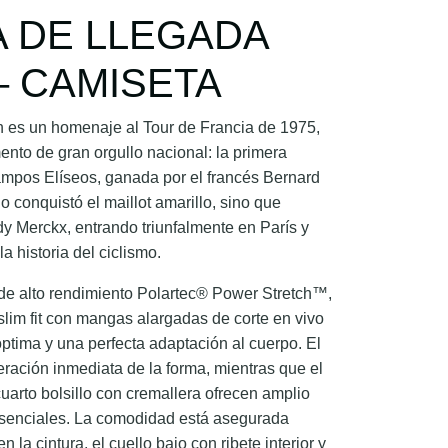
 DE LLEGADA
– CAMISETA
sh es un homenaje al Tour de Francia de 1975,
to de gran orgullo nacional: la primera
Campos Elíseos, ganada por el francés Bernard
 conquistó el maillot amarillo, sino que
y Merckx, entrando triunfalmente en París y
a historia del ciclismo.
de alto rendimiento Polartec® Power Stretch™,
 slim fit con mangas alargadas de corte en vivo
óptima y una perfecta adaptación al cuerpo. El
eración inmediata de la forma, mientras que el
n cuarto bolsillo con cremallera ofrecen amplio
esenciales. La comodidad está asegurada
en la cintura, el cuello bajo con ribete interior y