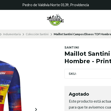
Pedro de Valdivia Norte 0139, Providencia
Indumentaria
Colección Santini
Maillot Santini Campos Elíseos TDF Hombre 
SANTINI
Maillot Santin
Hombre - Prin
SKU:
Agotado
Este producto está actua
para que te avisemos cua