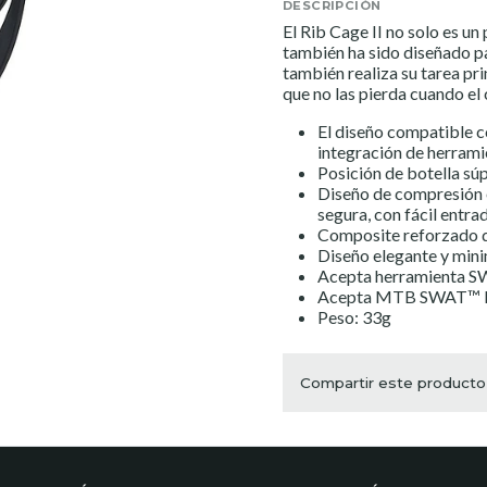
DESCRIPCIÓN
El Rib Cage II no solo es un
también ha sido diseñado pa
también realiza su tarea pri
que no las pierda cuando el 
El diseño compatible 
integración de herrami
Posición de botella sú
Diseño de compresión e
segura, con fácil entrad
Composite reforzado qu
Diseño elegante y minim
Acepta herramienta 
Acepta MTB SWAT™ Box
Peso: 33g
Compartir este producto