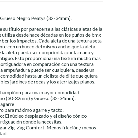
 Grueso Negro
Peatys
(32-34mm).
u título por parecerse a las clásicas aletas de la
Se utiliza desde hace décadas en los puños de bmx
ber los impactos. Cada aleta de una textura seta
te con un hueco del mismo ancho que la aleta.
 la aleta pueda ser comprimida por la mano y
ontiguo. Esto proporciona una textura mucho más
ortiguadora en comparación con una textura
ta empuñadura puede ser cualquiera, desde un
comodidad hasta un ciclista de élite que quiera
ibles jardines de rocas y los aterrizajes planos.
Champiñón para una mayor comodidad.
ino (30-32mm) y Grueso (32-34mm).
 agarre
ro para máximo agarre y tacto.
o: El núcleo desplazado y el diseño cónico
tiguación donde la necesitas.
lgar Zig-Zag Comfort: Menos fricción / menos
dad.