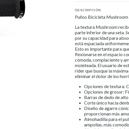
DESCRIPCIÓN
Puños Bicicleta Mushroom
La textura Mushroom recibe s
parte inferior de una seta. 
por su capacidad para absor
está espaciada uniformemen
Esto es importante para que
flexionarse en el espacio c
cómoda, complaciente y am
moleteada. El usuario de es
rider que busque la máxima 
eliminar el dolor de los horr
Opciones de textura: 
Opciones de grosor: F
Barras de dedo de alto
Corte único hacia dent
Diseño de agarre cónic
proporcionan más amor
Almohadilla para el pu
ampollas, más comodi