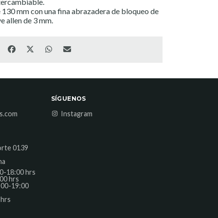
tercambiable.
e 130 mm con una fina abrazadera de bloqueo de
ve allen de 3 mm.
SÍGUENOS
es.com
Instagram
orte 0139
na
0-18:00 hrs
00 hrs
:00-19:00
 hrs