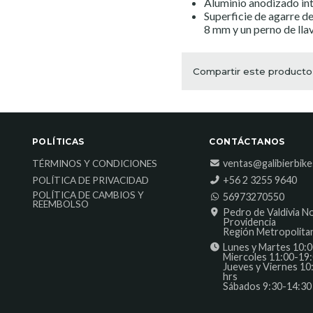
Aluminio anodizado in
Superficie de agarre d
8 mm y un perno de lla
Compartir este producto
POLÍTICAS
CONTÁCTANOS
ventas@galibierbik
TÉRMINOS Y CONDICIONES
‎+56 2 3255 9640
POLÍTICA DE PRIVACIDAD
POLÍTICA DE CAMBIOS Y
56973270550
REEMBOLSO
Pedro de Valdivia N
Providencia
Región Metropolita
Lunes y Martes 10:0
Miercoles 11:00-19:
Jueves y Viernes 10
hrs
Sábados 9:30-14:30