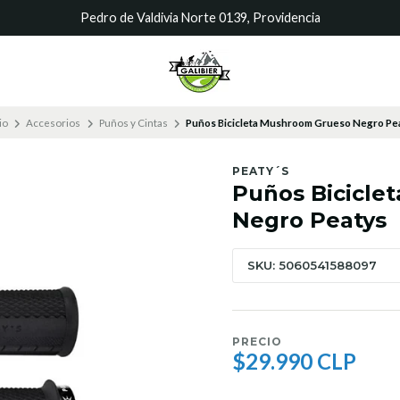
Pedro de Valdivia Norte 0139, Providencia
io
Accesorios
Puños y Cintas
Puños Bicicleta Mushroom Grueso Negro Pe
PEATY´S
Puños Bicicle
Negro Peatys
SKU: 5060541588097
PRECIO
$29.990 CLP