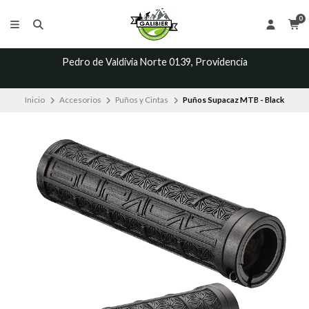
0
Pedro de Valdivia Norte 0139, Providencia
Inicio
Accesorios
Puños y Cintas
Puños Supacaz MTB - Black