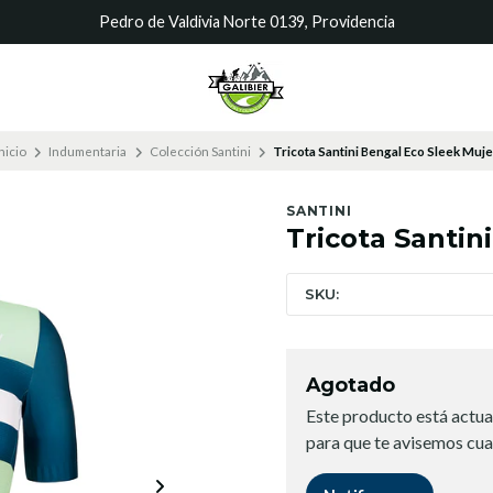
Pedro de Valdivia Norte 0139, Providencia
nicio
Indumentaria
Colección Santini
Tricota Santini Bengal Eco Sleek Muje
SANTINI
Tricota Santin
SKU:
Agotado
Este producto está actua
para que te avisemos cua