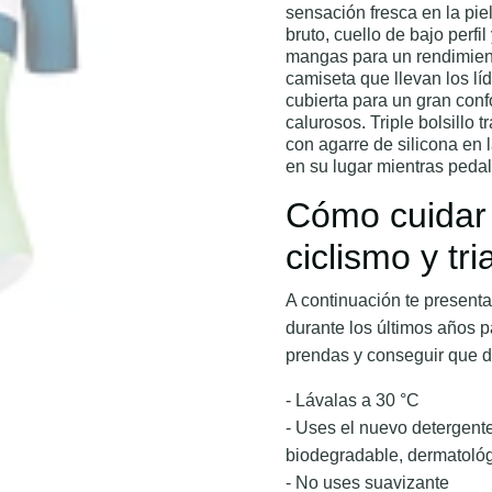
sensación fresca en la pie
bruto, cuello de bajo perfi
mangas para un rendimien
camiseta que llevan los lí
cubierta para un gran conf
calurosos. Triple bolsillo t
con agarre de silicona en 
en su lugar mientras peda
Cómo cuidar 
ciclismo y tri
A continuación te presen
durante los últimos años p
prendas y conseguir que 
- Lávalas a 30 °C
- Uses el nuevo deterge
biodegradable, dermatoló
- No uses suavizante