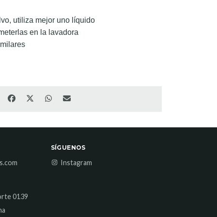
lvo, utiliza mejor uno líquido
 meterlas en la lavadora
imilares
SÍGUENOS
es.com
Instagram
orte 0139
na