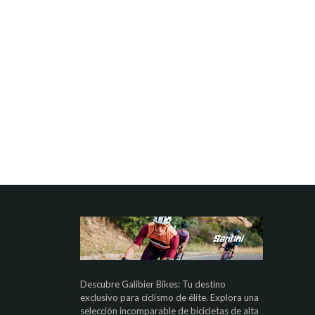
Descubre Galibier Bikes: Tu destino
exclusivo para ciclismo de élite. Explora una
selección incomparable de bicicletas de alta