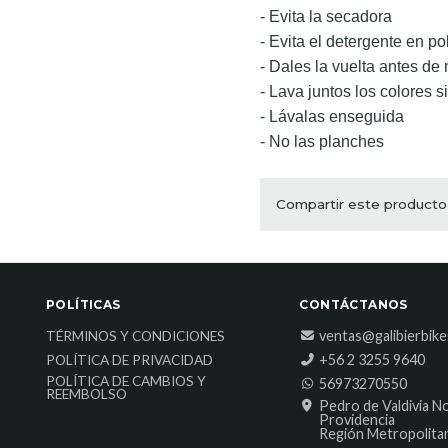
- Evita la secadora
- Evita el detergente en po
- Dales la vuelta antes de
- Lava juntos los colores s
- Lávalas enseguida
- No las planches
Compartir este producto
POLÍTICAS
CONTÁCTANOS
ventas@galibierbik
TÉRMINOS Y CONDICIONES
‎+56 2 3255 9640
POLÍTICA DE PRIVACIDAD
POLÍTICA DE CAMBIOS Y
56973270550
REEMBOLSO
Pedro de Valdivia N
Providencia
Región Metropolita