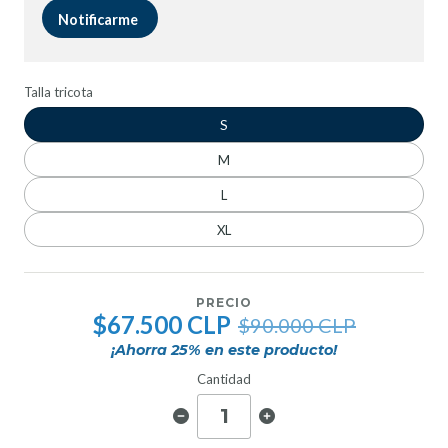
Notificarme
Talla tricota
S
M
L
XL
PRECIO
$67.500 CLP
$90.000 CLP
¡Ahorra
25
% en este producto!
Cantidad