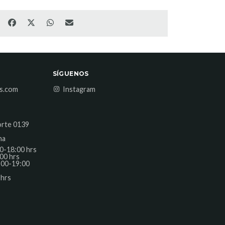
SÍGUENOS
es.com
Instagram
orte 0139
na
0-18:00 hrs
00 hrs
:00-19:00
 hrs